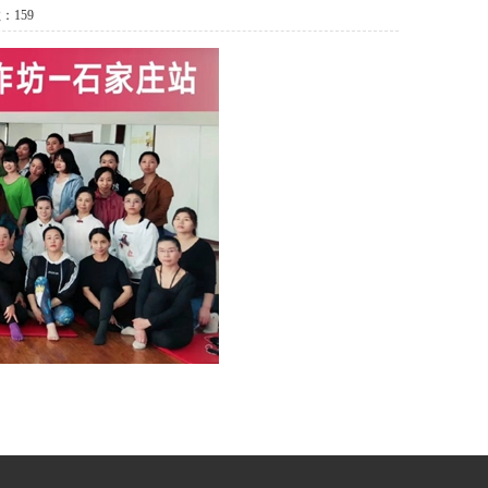
：
159