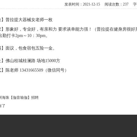
发表时间：
2021-12-15
阅读次数：
237 
位】普拉提大器械女老师一枚
求】形象好，专业好，有亲和力 要求谈单能力强！（普拉提在健身房很好
勤打卡2pm～10：30pm。
遇】面议，包食宿包五险一金。
】佛山桂城桂澜路 场地15000方
陈老师 13431665509（微信同号）
州海珠【伽音瑜伽】招聘
有了