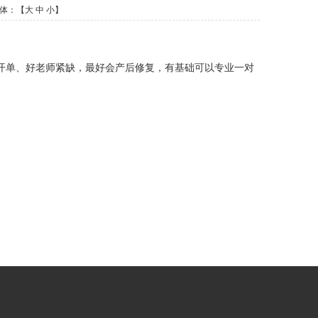
字体：【
大
中
小
】
开单、好老师紧缺，最好会产后修复，有基础可以专业一对